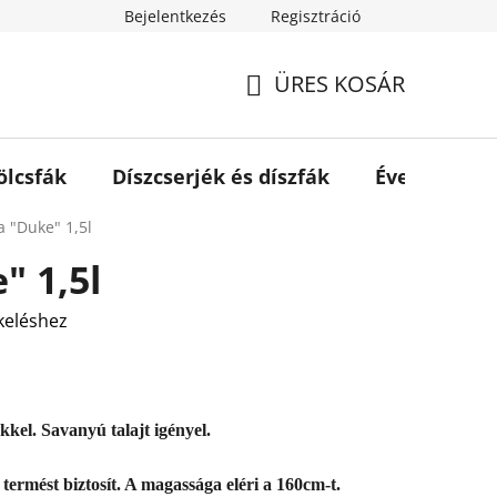
Bejelentkezés
Regisztráció
ÜRES KOSÁR
KOSÁR
lcsfák
Díszcserjék és díszfák
Évelők és s
a "Duke" 1,5l
" 1,5l
keléshez
kel. Savanyú talajt igényel.
termést biztosít. A magassága eléri a 160cm-t.