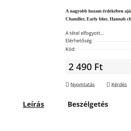
0,0
csillag.
A nagyobb hozam érdekében ajánl
Chandler, Early blue, Hannah c
A tétel elfogyott…
Elérhetőség
Kód:
2 490 Ft
Egységár:
Nyomtatás
Kérdés
Leírás
Beszélgetés