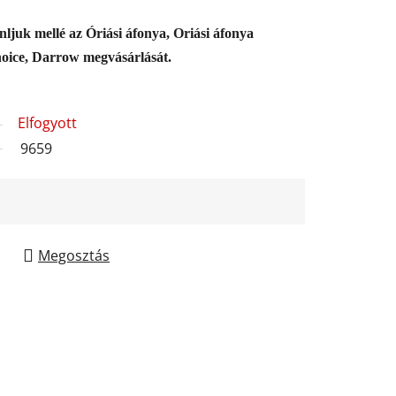
juk mellé az Óriási áfonya, Oriási áfonya
hoice, Darrow megvásárlását.
Elfogyott
9659
Megosztás