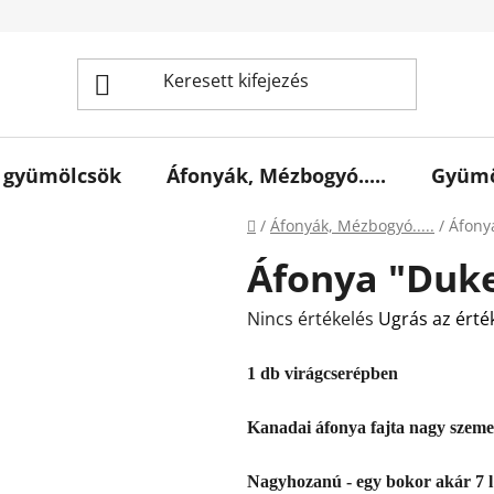
 gyümölcsök
Áfonyák, Mézbogyó.....
Gyümö
Kezdőlap
/
Áfonyák, Mézbogyó.....
/
Áfony
Áfonya "Duke
A
Nincs értékelés
Ugrás az érté
termék
1 db virágcserépben
átlagos
értékelése
Kanadai áfonya fajta nagy szemek
5-
ből
Nagyhozanú - egy bokor akár 7 l 