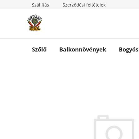
Ugrás
Szállítás
Szerződési feltételek
a
fő
tartalomhoz
Szőlő
Balkonnövények
Bogyós