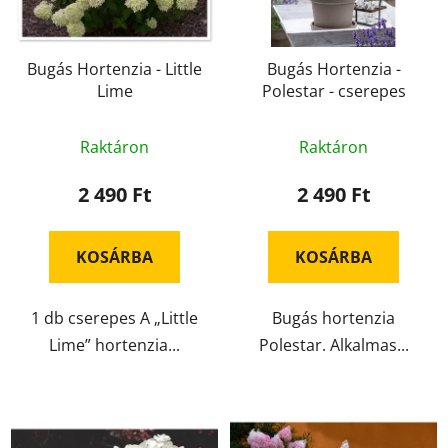
k
d
e
e
k
Bugás Hortenzia - Little
Bugás Hortenzia -
z
Lime
Polestar - cserepes
l
é
i
s
s
Raktáron
Raktáron
e
t
2 490 Ft
2 490 Ft
á
j
a
KOSÁRBA
KOSÁRBA
1 db cserepes A „Little
Bugás hortenzia
Lime” hortenzia...
Polestar. Alkalmas...