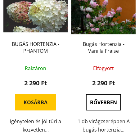
BUGÁS HORTENZIA -
Bugás Hortenzia -
PHANTOM
Vanilla Fraise
Raktáron
Elfogyott
2 290 Ft
2 290 Ft
KOSÁRBA
BŐVEBBEN
Igénytelen és jól tűri a
1 db virágcserépben A
közvetlen...
bugás hortenzia...