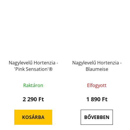
Nagylevelű Hortenzia -
Nagylevelű Hortenzia -
'Pink Sensation'®
Blaumeise
Raktáron
Elfogyott
2 290 Ft
1 890 Ft
KOSÁRBA
BŐVEBBEN