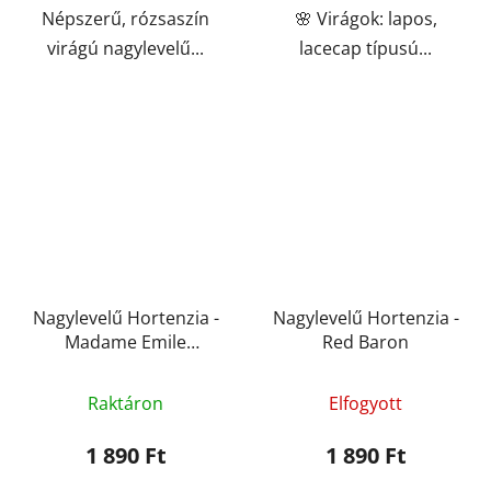
Népszerű, rózsaszín
🌸 Virágok: lapos,
virágú nagylevelű...
lacecap típusú...
Nagylevelű Hortenzia -
Nagylevelű Hortenzia -
Madame Emile
Red Baron
Mouillère
Raktáron
Elfogyott
1 890 Ft
1 890 Ft