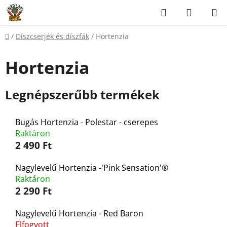
Ugrás
Keresés
KOSÁR
a
fő
Kezdőlap
/
Díszcserjék és díszfák
/
Hortenzia
tartalomhoz
Hortenzia
Legnépszerűbb termékek
Bugás Hortenzia - Polestar - cserepes
Raktáron
2 490 Ft
Nagylevelű Hortenzia -'Pink Sensation'®
Raktáron
2 290 Ft
Nagylevelű Hortenzia - Red Baron
Elfogyott