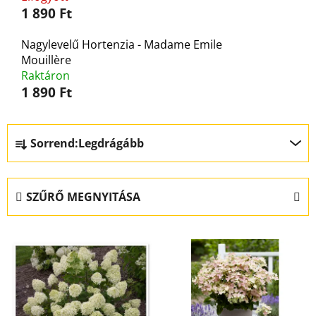
1 890 Ft
Nagylevelű Hortenzia - Madame Emile
Mouillère
Raktáron
1 890 Ft
T
Sorrend:
Legdrágább
e
r
m
SZŰRŐ MEGNYITÁSA
é
k
T
e
e
k
r
r
m
e
é
n