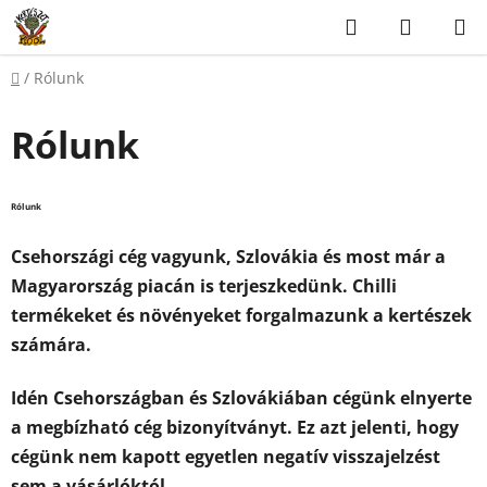
Ugrás
Keresés
KOSÁR
a
fő
Kezdőlap
/
Rólunk
tartalomhoz
Rólunk
Rólunk
Csehországi cég vagyunk, Szlovákia és most már a
Magyarország piacán is terjeszkedünk. Chilli
termékeket és növényeket forgalmazunk a kertészek
számára.
Idén Csehországban és Szlovákiában cégünk elnyerte
a megbízható cég bizonyítványt. Ez azt jelenti, hogy
cégünk nem kapott egyetlen negatív visszajelzést
sem a vásárlóktól.