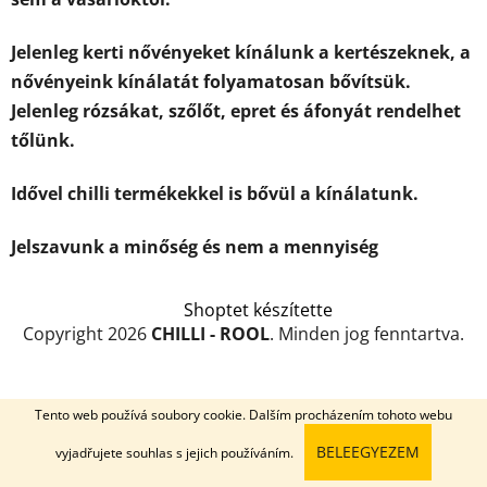
Jelenleg kerti nővényeket kínálunk a kertészeknek, a
nővényeink kínálatát folyamatosan bővítsük.
Jelenleg rózsákat, szőlőt, epret és áfonyát rendelhet
tőlünk.
Idővel chilli termékekkel is bővül a kínálatunk.
Jelszavunk a minőség és nem a mennyiség
L
Shoptet készítette
á
Copyright 2026
CHILLI - ROOL
. Minden jog fenntartva.
b
l
é
Tento web používá soubory cookie. Dalším procházením tohoto webu
c
BELEEGYEZEM
vyjadřujete souhlas s jejich používáním.