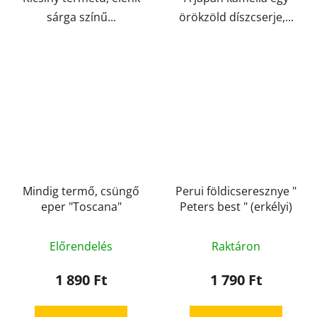
sárga színű...
örökzöld díszcserje,...
Mindig termő, csüngő
Perui földicseresznye "
eper "Toscana"
Peters best " (erkélyi)
Előrendelés
Raktáron
1 890 Ft
1 790 Ft