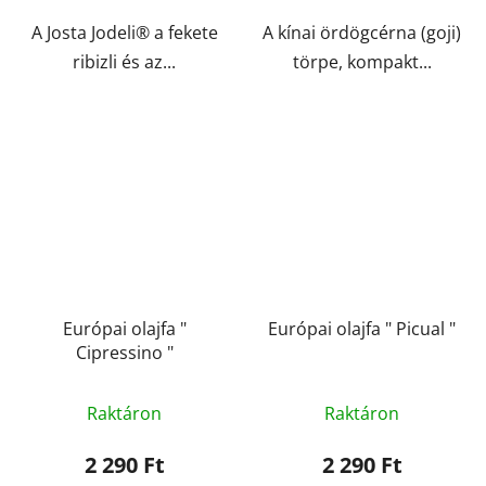
A Josta Jodeli® a fekete
A kínai ördögcérna (goji)
ribizli és az...
törpe, kompakt...
Európai olajfa "
Európai olajfa " Picual "
Cipressino "
Raktáron
Raktáron
2 290 Ft
2 290 Ft