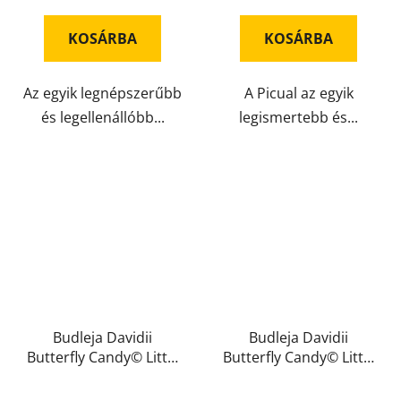
KOSÁRBA
KOSÁRBA
Az egyik legnépszerűbb
A Picual az egyik
és legellenállóbb...
legismertebb és...
Budleja Davidii
Budleja Davidii
Butterfly Candy© Little
Butterfly Candy© Little
Pink
Purple