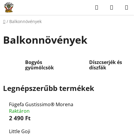
Ugrás
Keresés
KOSÁR
a
fő
Kezdőlap
/
Balkonnövények
tartalomhoz
Balkonnövények
Bogyós
Díszcserjék és
gyümölcsök
díszfák
Legnépszerűbb termékek
Fügefa Gustissimo® Morena
Raktáron
2 490 Ft
Little Goji