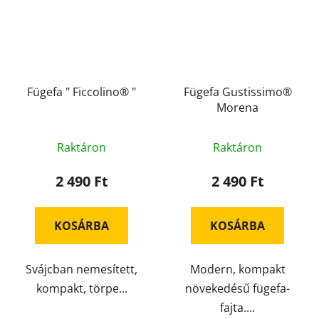
Fügefa " Ficcolino® "
Fügefa Gustissimo®
Morena
Raktáron
Raktáron
2 490 Ft
2 490 Ft
KOSÁRBA
KOSÁRBA
Svájcban nemesített,
Modern, kompakt
kompakt, törpe...
növekedésű fügefa-
fajta....