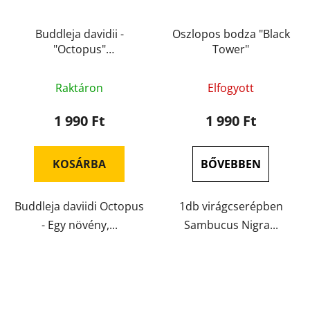
Buddleja davidii -
Oszlopos bodza "Black
"Octopus"
Tower"
Pillangócserje ©
Raktáron
Elfogyott
1 990 Ft
1 990 Ft
KOSÁRBA
BŐVEBBEN
Buddleja daviidi Octopus
1db virágcserépben
- Egy növény,...
Sambucus Nigra...