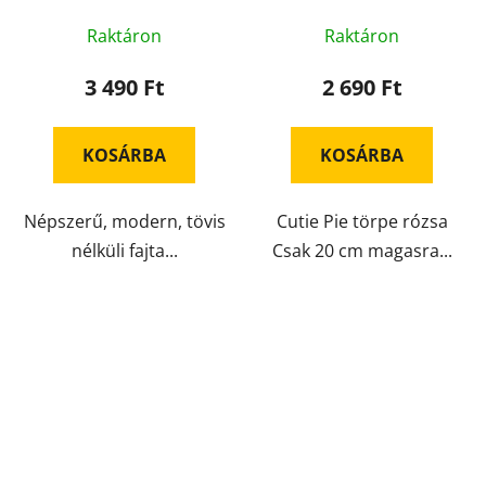
Raktáron
Raktáron
3 490 Ft
2 690 Ft
KOSÁRBA
KOSÁRBA
Népszerű, modern, tövis
Cutie Pie törpe rózsa
nélküli fajta...
Csak 20 cm magasra...