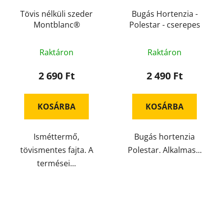
Tövis nélküli szeder
Bugás Hortenzia -
Montblanc®
Polestar - cserepes
Raktáron
Raktáron
2 690 Ft
2 490 Ft
KOSÁRBA
KOSÁRBA
Isméttermő,
Bugás hortenzia
tövismentes fajta. A
Polestar. Alkalmas...
termései...