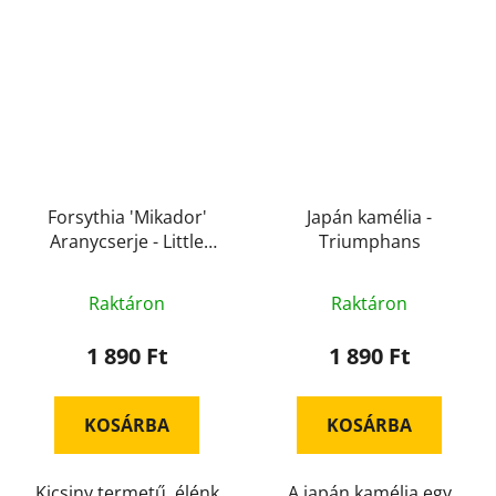
Forsythia 'Mikador'
Japán kamélia -
Aranycserje - Little
Triumphans
törpe
Raktáron
Raktáron
1 890 Ft
1 890 Ft
KOSÁRBA
KOSÁRBA
Kicsiny termetű, élénk
A japán kamélia egy