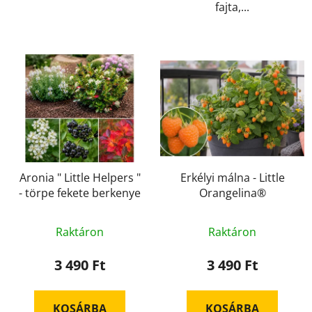
fajta,...
Aronia " Little Helpers "
Erkélyi málna - Little
- törpe fekete berkenye
Orangelina®
Raktáron
Raktáron
3 490 Ft
3 490 Ft
KOSÁRBA
KOSÁRBA