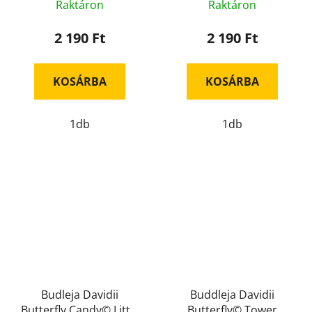
Raktáron
Raktáron
2 190 Ft
2 190 Ft
KOSÁRBA
KOSÁRBA
1db
1db
Budleja Davidii
Buddleja Davidii
Butterfly Candy© Little
Butterfly© Tower