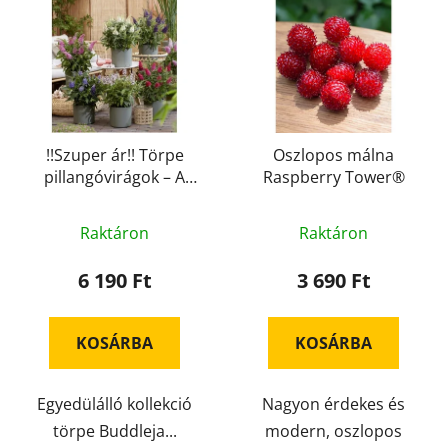
e
k
r
r
m
e
é
n
k
d
e
e
k
!!Szuper ár!! Törpe
Oszlopos málna
z
pillangóvirágok – A
Raspberry Tower®
l
é
legszebb három
i
s
ragyogó szín a
s
Raktáron
Raktáron
e
kertedbe és az
t
erkélyedre. Piros, lila,
6 190 Ft
3 690 Ft
á
fehér.
j
a
KOSÁRBA
KOSÁRBA
Egyedülálló kollekció
Nagyon érdekes és
törpe Buddleja...
modern, oszlopos