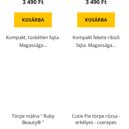
3 490 Ft
3 490 Ft
KOSÁRBA
KOSÁRBA
Kompakt, tüskétlen fajta.
Kompakt fekete ribizli
Magassága...
fajta. Magassága...
Törpe málna " Ruby
Cutie Pie törpe rózsa -
Beauty® "
erkélyes - cserepes