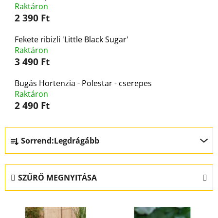
Raktáron
2 390 Ft
Fekete ribizli 'Little Black Sugar'
Raktáron
3 490 Ft
Bugás Hortenzia - Polestar - cserepes
Raktáron
2 490 Ft
T
Sorrend:
Legdrágább
e
r
m
SZŰRŐ MEGNYITÁSA
é
k
T
e