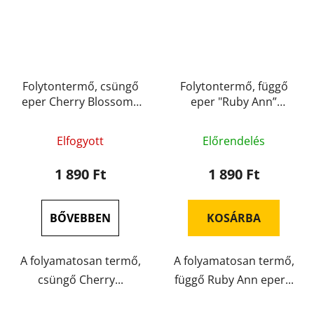
Folytontermő, csüngő
Folytontermő, függő
eper Cherry Blossom (
eper "Ruby Ann”
konténeres )
(konténer)
A
Elfogyott
Előrendelés
termék
átlagos
1 890 Ft
1 890 Ft
értékelése
5-
BŐVEBBEN
KOSÁRBA
ből
5,0
A folyamatosan termő,
A folyamatosan termő,
csillag.
csüngő Cherry...
függő Ruby Ann eper...