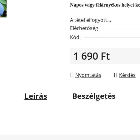
0,0
Napos vagy félárnyékos helyet ke
csillag.
A tétel elfogyott…
Elérhetőség
Kód:
1 690 Ft
Egységár:
Nyomtatás
Kérdés
Leírás
Beszélgetés