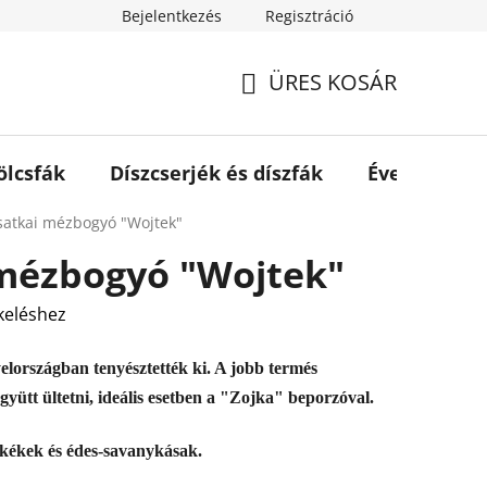
Bejelentkezés
Regisztráció
ÜRES KOSÁR
KOSÁR
lcsfák
Díszcserjék és díszfák
Évelők és s
atkai mézbogyó "Wojtek"
mézbogyó "Wojtek"
keléshez
elországban tenyésztették ki. A jobb termés
gyütt ültetni, ideális esetben a "Zojka" beporzóval.
kékek és édes-savanykásak.