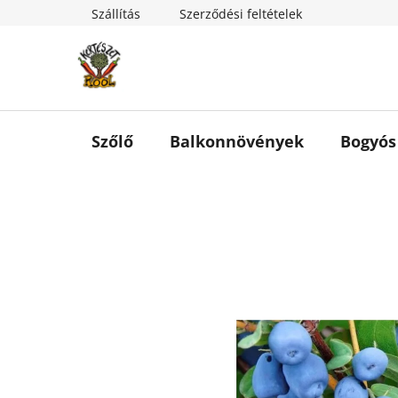
Ugrás
Szállítás
Szerződési feltételek
a
fő
tartalomhoz
Szőlő
Balkonnövények
Bogyós