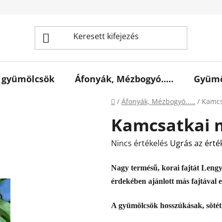
 gyümölcsök
Áfonyák, Mézbogyó.....
Gyümö
Kezdőlap
/
Áfonyák, Mézbogyó.....
/
Kamcs
Kamcsatkai 
A
Nincs értékelés
Ugrás az érté
termék
Nagy termésű, korai fajtát Lengy
átlagos
érdekében ajánlott más fajtával e
értékelése
5-
A gyümölcsök hosszúkásak, sötét
ből