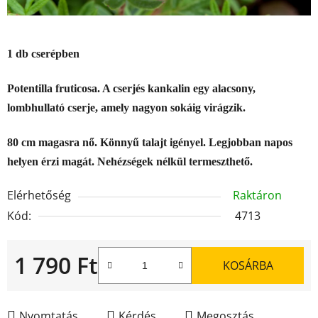
1 db cserépben
Potentilla fruticosa. A cserjés kankalin egy alacsony,
lombhullató cserje, amely nagyon sokáig virágzik.
80 cm magasra nő. Könnyű talajt igényel. Legjobban napos
helyen érzi magát. Nehézségek nélkül termeszthető.
Elérhetőség
Raktáron
Kód:
4713
1 790 Ft
KOSÁRBA
Egységár:
Nyomtatás
Kérdés
Megosztás