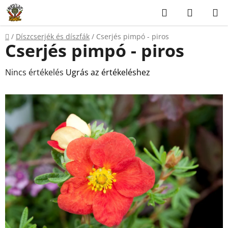
Ugrás
Keresés
KOSÁR
a
fő
Kezdőlap
/
Díszcserjék és díszfák
/
Cserjés pimpó - piros
tartalomhoz
Cserjés pimpó - piros
A
Nincs értékelés
Ugrás az értékeléshez
termék
átlagos
értékelése
5-
ből
0,0
csillag.